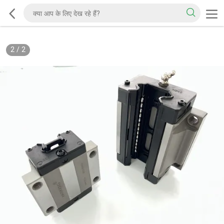
2
/
2