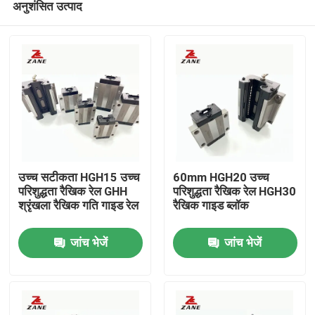
अनुशंसित उत्पाद
उच्च सटीकता HGH15 उच्च
60mm HGH20 उच्च
परिशुद्धता रैखिक रेल GHH
परिशुद्धता रैखिक रेल HGH30
श्रृंखला रैखिक गति गाइड रेल
रैखिक गाइड ब्लॉक
होम
जांच भेजें
जांच भेजें
उत्पाद
हमारे बारे में