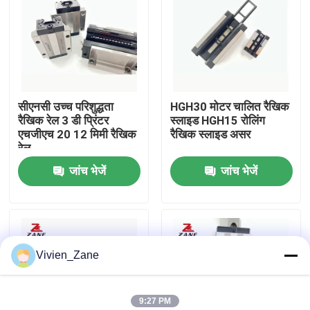
फैक्टरी यात्रा
गुणवत्ता नियंत्रण
सीएनसी उच्च परिशुद्धता
HGH30 मोटर चालित रैखिक
रैखिक रेल 3 डी प्रिंटर
स्लाइड HGH15 रोलिंग
हमसे संपर्क करें
एचजीएच 20 12 मिमी रैखिक
रैखिक स्लाइड असर
रेल
जांच भेजें
जांच भेजें
समाचार
सभी मामलों
Vivien_Zane
एक बोली का अनुरोध
लिनियर गाइड
9:27 PM