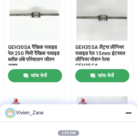
फैक्टरी यात्रा
गुणवत्ता नियंत्रण
GEH30SA रैखिक स्लाइड
GEH35SA लैट्स लीनियर
रेल 250 मिमी रैखिक स्लाइड
स्लाइड रेल 15mm इंटरवल
हमसे संपर्क करें
ब्लॉक लंबे परिचालन जीवन
लीनियर मोशन रेल्स
असर
GEH35CA
जांच भेजें
जांच भेजें
समाचार
सभी मामलों
Vivien_Zane
एक बोली का अनुरोध
लिनियर गाइड
1:50 PM