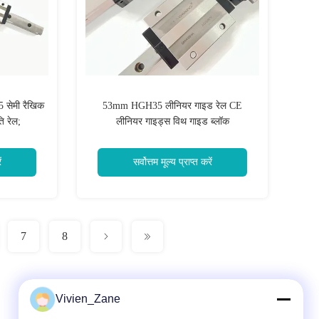
 सेमी रैखिक
53mm HGH35 लीनियर गाइड रेल CE
ि रेल;
लीनियर गाइड्स विथ गाइड ब्लॉक
ं
सर्वोत्तम मूल्य प्राप्त करें
7
8
Vivien_Zane