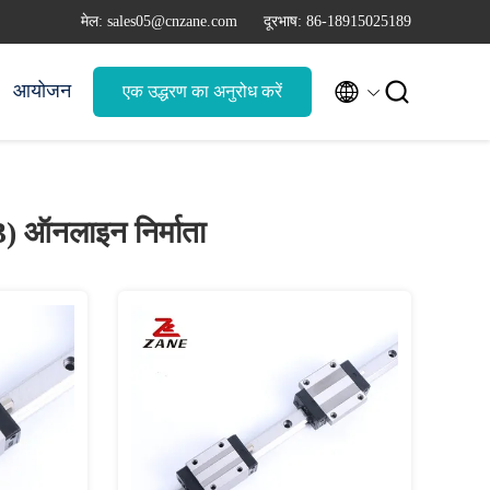
मेल: sales05@cnzane.com
दूरभाष: 86-18915025189


आयोजन
एक उद्धरण का अनुरोध करें
3)
ऑनलाइन निर्माता