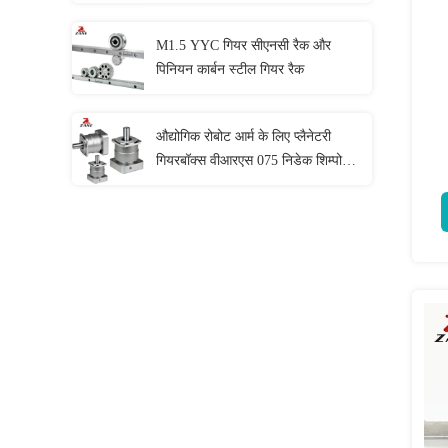
स्क्रू डस्ट प्रूफ
M1.5 YYC गियर सीएनसी रैक और
पिनियन कार्बन स्टील गियर रैक
औद्योगिक रोबोट आर्म के लिए प्लैनेटरी
गियरबॉक्स वीआरएस 075 निडेक शिम्पो
गियरबॉक्स