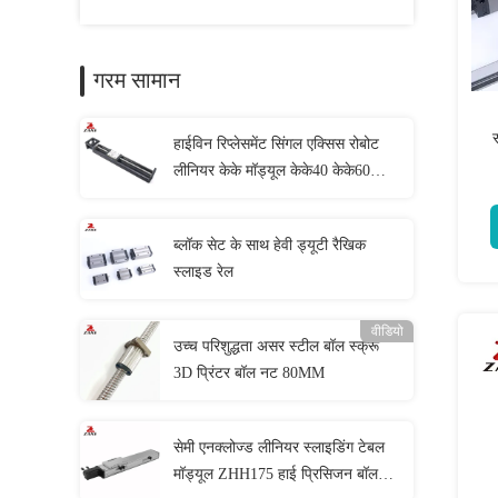
गरम सामान
हाईविन रिप्लेसमेंट सिंगल एक्सिस रोबोट
लीनियर केके मॉड्यूल केके40 केके60
केके86 केके100 केके130
ब्लॉक सेट के साथ हेवी ड्यूटी रैखिक
स्लाइड रेल
वीडियो
उच्च परिशुद्धता असर स्टील बॉल स्क्रू
3D प्रिंटर बॉल नट 80MM
सेमी एनक्लोज्ड लीनियर स्लाइडिंग टेबल
मॉड्यूल ZHH175 हाई प्रिसिजन बॉल