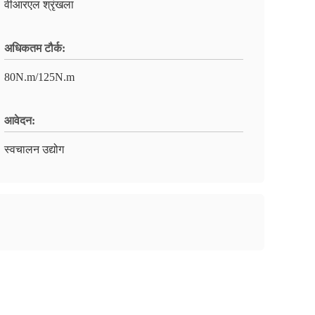
वीआरएल श्रृंखला
अधिकतम टौर्क:
80N.m/125N.m
आवेदन:
स्वचालन उद्योग