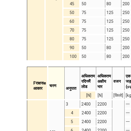
45
50
80
200
50
75
125
250
60
75
125
250
70
75
125
250
80
75
125
250
90
50
80
200
100
50
80
200
अधिकतम
अधिकतम
एक 
र
दिन
मैं
अक्षीय
वजन
जड़
F
राक्षस
e
चरण
लोड
भार
(≤
आकार
अनुपात
[N]
[N]
[किलो]
[k
3
2400
2200
一
4
2400
2200
一
5
2400
2200
一
6
2400
2200
一