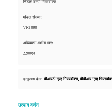
निडेक शिम्पो गियरबॉक्स
मॉडल संख्या:
VRT090
अधिकतम अक्षीय भार:
2200एन
वीआरटी ग्रह गियरबॉक्स
,
वीबीआर ग्रह गियरबॉक
प्रमुखता देना:
उत्पाद वर्णन