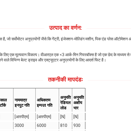
उत्पाद का वर्णन:
है, जो सर्वोमोटर अनुप्रयोगों जैसे कि गेंट्री, इंजेक्शन-मोल्डिंग मशीन, पिक एंड प्लेस ऑटोमे
के लिए एक मूल्यवान विकल्प। वीआरएल एक <3 आर्क-मिन गियरबॉक्स है जो एक छेद के माध्यम से 
े वाले विभिन्न बेल्ट ड्राइव और एक्ट्यूएटर अनुप्रयोगों के लिए आदर्श फिट है।
तकनीकी मापदंडः
अनुमति
अनुमति
तकाल
नाममात्र
अधिकतम
रेडियल
अक्षीय
टॉर्क
इनपुट गति
इम्प
उ
t गति
लोड
भार
]
[आरपीएम]
[आरपीएम]
[N]
[N]
3000
6000
810
930