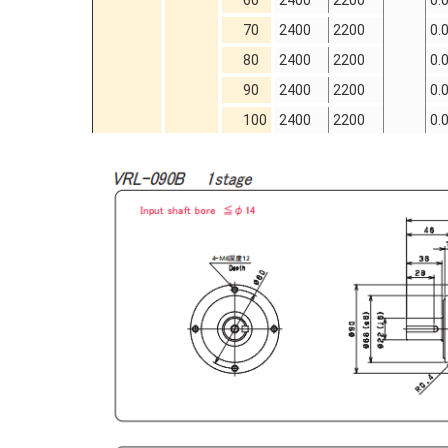
60
2400
2200
0.
70
2400
2200
0.
80
2400
2200
0.
90
2400
2200
0.
100
2400
2200
0.