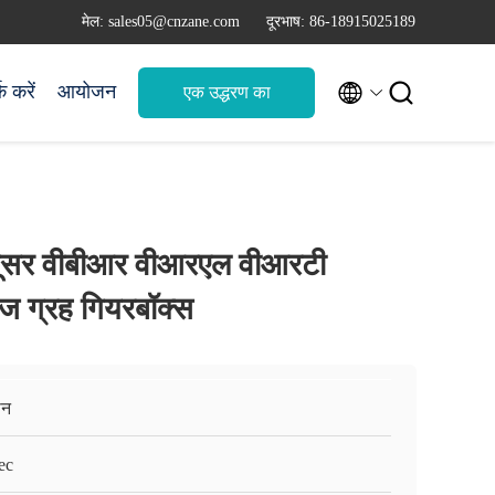
मेल: sales05@cnzane.com
दूरभाष: 86-18915025189


क करें
आयोजन
एक उद्धरण का
अनुरोध करें
्यूसर वीबीआर वीआरएल वीआरटी
 ग्रह गियरबॉक्स
ान
ec