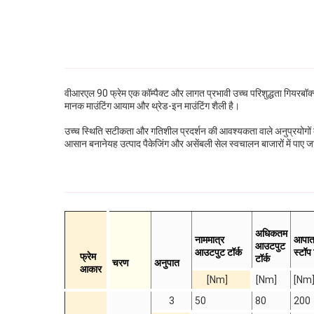
वीआरएल 90 फ्रेम एक कॉम्पैक्ट और लागत प्रभावी उच्च परिशुद्धता गियरबॉक्स 
मानक माउंटिंग आयाम और थ्रेड-इन माउंटिंग शैली है।
उच्च स्थिति सटीकता और गतिशील प्रदर्शन की आवश्यकता वाले अनुप्रयोगों 
आसान बनानेयह उत्पाद पैकेजिंग और असेंबली सेल स्वचालन बाजारों में पाए जान
अधिकतम
नाममात्र
आपा
आउटपुट
आउटपुट टॉर्क
स्टॉप 
फ्रेम
टॉर्क
चरण
अनुपात
आकार
[Nm]
[Nm]
[Nm
3
50
80
200