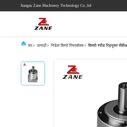
Jiangsu Zane Machinery Technology Co.,ltd
घर
>
उत्पादों
>
निडेक शिम्पो गियरबॉक्स
>
शिमपो स्पीड रिड्यूसर वी