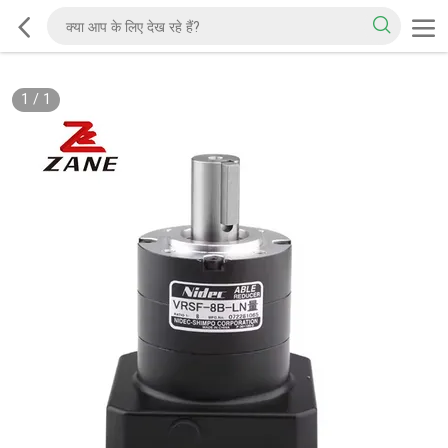
1
/
1