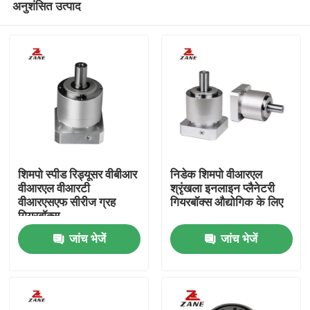
अनुशंसित उत्पाद
शिमपो स्पीड रिड्यूसर वीबीआर
निडेक शिमपो वीआरएल
वीआरएल वीआरटी
श्रृंखला इनलाइन प्लैनेटरी
वीआरएसएफ सीरीज ग्रह
गियरबॉक्स औद्योगिक के लिए
गियरबॉक्स
होम
जांच भेजें
जांच भेजें
उत्पाद
हमारे बारे में