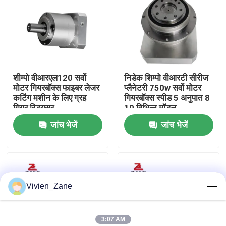
फैक्टरी यात्रा
गुणवत्ता नियंत्रण
शीम्पो वीआरएल120 सर्वो
निडेक शिम्पो वीआरटी सीरीज
मोटर गियरबॉक्स फाइबर लेजर
प्लैनेटरी 750w सर्वो मोटर
हमसे संपर्क करें
कटिंग मशीन के लिए ग्रह
गियरबॉक्स स्पीड 5 अनुपात 8
गियर रिड्यूसर
10 विभिन्न मॉडल
जांच भेजें
जांच भेजें
समाचार
सभी मामलों
Vivien_Zane
एक बोली का अनुरोध
लिनियर गाइड
3:07 AM